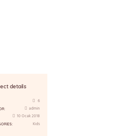
ect details
6
:
admin
OR:
10 Ocak 2018
Kids
GORIES: