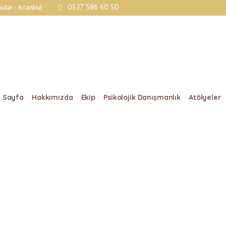
0537 586 60 50
dar - İstanbul
 Sayfa
Hakkımızda
Ekip
Psikolojik Danışmanlık
Atölyeler
ow to teach your Chil
/
Home
5 Tips How to teach your Child to Swim