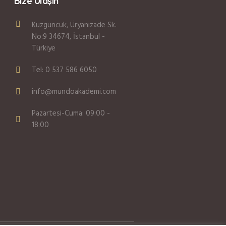
Bize Ulaşın
Kuzguncuk, Üryanizade Sk.
No:9 34674, İstanbul -
Türkiye
Tel: 0 537 586 6050
info@mundoakademi.com
Pazartesi-Cuma: 09:00 -
18:00