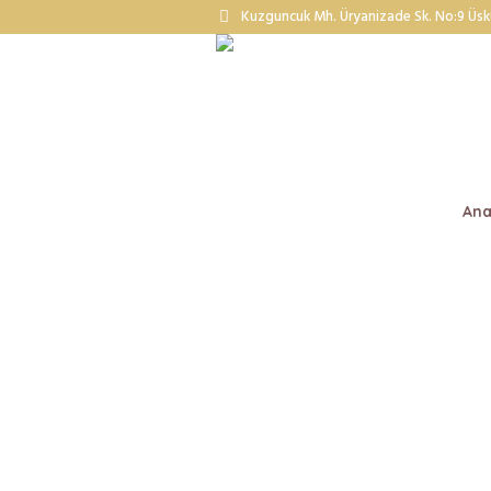
Kuzguncuk Mh. Üryanizade Sk. No:9 Üskü
Ana
5 Tips H