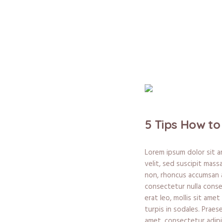
5 Tips How to
Lorem ipsum dolor sit a
velit, sed suscipit mas
non, rhoncus accumsan a
consectetur nulla consequ
erat leo, mollis sit ame
turpis in sodales. Praes
amet, consectetur adipis