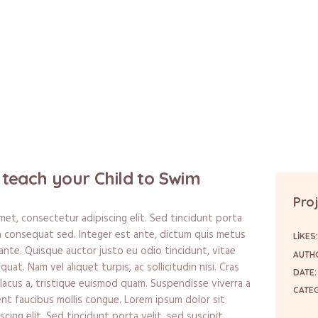
 teach your Child to Swim
Proj
met, consectetur adipiscing elit. Sed tincidunt porta
sa consequat sed. Integer est ante, dictum quis metus
LIKES
nte. Quisque auctor justo eu odio tincidunt, vitae
AUTH
at. Nam vel aliquet turpis, ac sollicitudin nisi. Cras
DATE:
t lacus a, tristique euismod quam. Suspendisse viverra a
CATE
ent faucibus mollis congue. Lorem ipsum dolor sit
cing elit. Sed tincidunt porta velit, sed suscipit