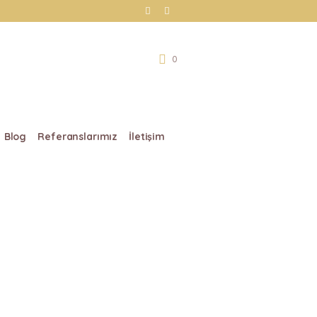
0
Blog
Referanslarımız
İletişim
d to Swim