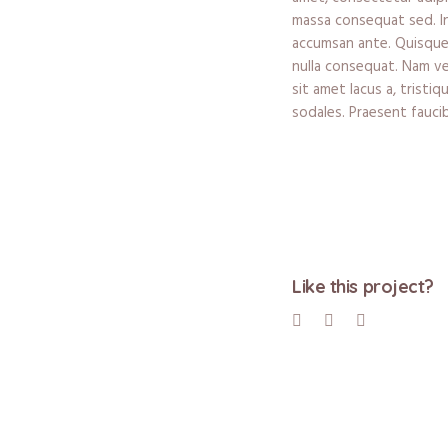
massa consequat sed. I
accumsan ante. Quisque 
nulla consequat. Nam vel 
sit amet lacus a, tristi
sodales. Praesent fauci
Like this project?