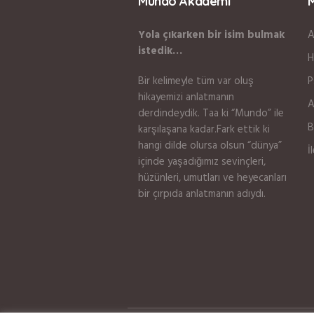
Mundo Akademi
Yola çıkarken bir isim bulmak
A
istedik…
H
Bir kelimeyle tüm var oluş
P
hikayemizi anlatmanın
A
derdindeydik. Taa ki “Mundo” ile
B
karşılaşana kadar.Fark ettik ki
hangi dilde olursa olsun “dünya”
İ
içinde yaşadığımız sevinçleri,
hüzünleri, umutları ve heyecanları
bir çırpıda anlatmanın adıydı.