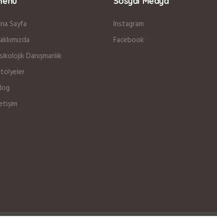
Menü
Sosyal Medya
na Sayfa
Instagram
akkımızda
Facebook
sikolojik Danışmanlık
tölyeler
log
letişim