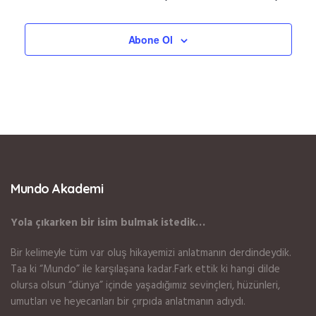
Abone Ol
Mundo Akademi
Yola çıkarken bir isim bulmak istedik…
Bir kelimeyle tüm var oluş hikayemizi anlatmanın derdindeydik.
Taa ki “Mundo” ile karşılaşana kadar.Fark ettik ki hangi dilde
olursa olsun “dünya” içinde yaşadığımız sevinçleri, hüzünleri,
umutları ve heyecanları bir çırpıda anlatmanın adıydı.