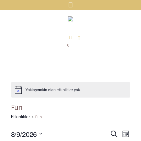
0
Yaklaşmakta olan etkinlikler yok.
Notice
Fun
Etkinlikler
Fun
Etkinli
Etki
8/9/2026
Ara
Ay